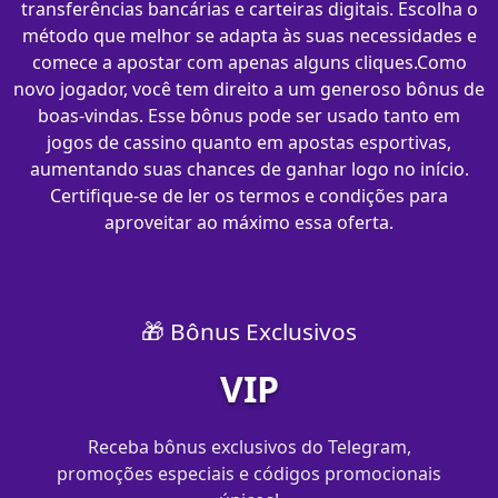
transferências bancárias e carteiras digitais. Escolha o
método que melhor se adapta às suas necessidades e
comece a apostar com apenas alguns cliques.Como
novo jogador, você tem direito a um generoso bônus de
boas-vindas. Esse bônus pode ser usado tanto em
jogos de cassino quanto em apostas esportivas,
aumentando suas chances de ganhar logo no início.
Certifique-se de ler os termos e condições para
aproveitar ao máximo essa oferta.
🎁 Bônus Exclusivos
VIP
Receba bônus exclusivos do Telegram,
promoções especiais e códigos promocionais