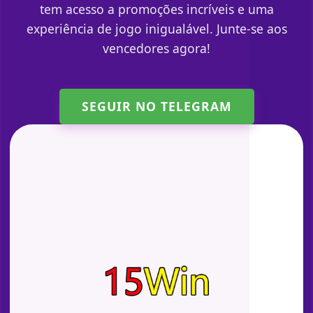
tem acesso a promoções incríveis e uma
experiência de jogo inigualável. Junte-se aos
vencedores agora!
SEGUIR NO TELEGRAM