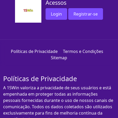
Acessos
Login
Registrar-se
Políticas de Privacidade
Termos e Condições
Sitemap
Políticas de Privacidade
A 15Win valoriza a privacidade de seus usuários e está
empenhada em proteger todas as informações
pessoais fornecidas durante o uso de nossos canais de
comunicação. Todos os dados coletados são utilizados
exclusivamente para fins de melhoria contínua da