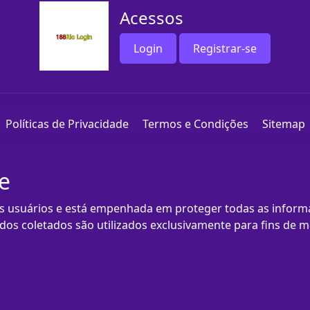
Acessos
Login
Registrar-se
Políticas de Privacidade
Termos e Condições
Sitemap
de
eus usuários e está empenhada em proteger todas as inform
os coletados são utilizados exclusivamente para fins de m