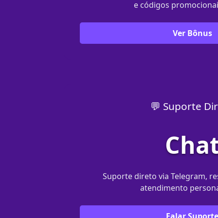
e códigos promocionai
Ver Bônus
💬 Suporte Di
Cha
Suporte direto via Telegram, r
atendimento persona
Falar Suport