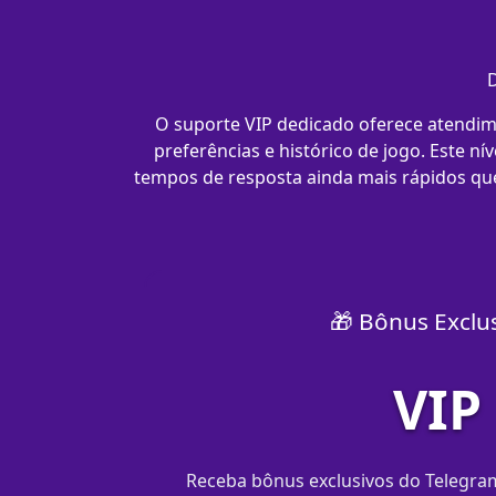
D
O suporte VIP dedicado oferece atendi
preferências e histórico de jogo. Este n
tempos de resposta ainda mais rápidos que 
🎁 Bônus Exclu
VIP
Receba bônus exclusivos do Telegra