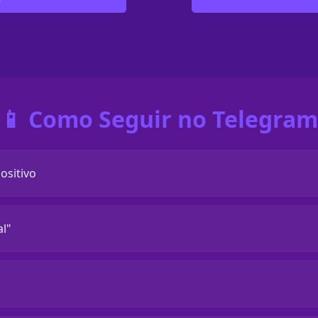
📱 Como Seguir no Telegram
ositivo
al"