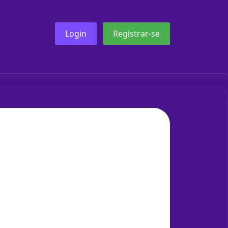
Login
Registrar-se