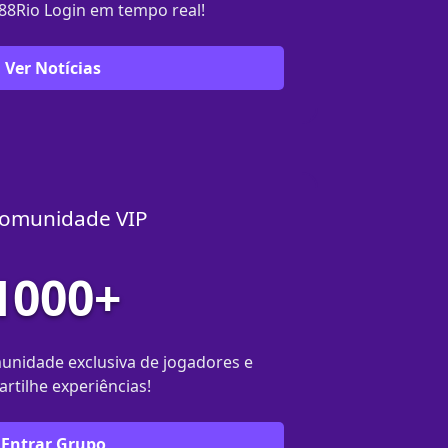
88Rio Login em tempo real!
Ver Notícias
Comunidade VIP
1000+
unidade exclusiva de jogadores e
rtilhe experiências!
Entrar Grupo