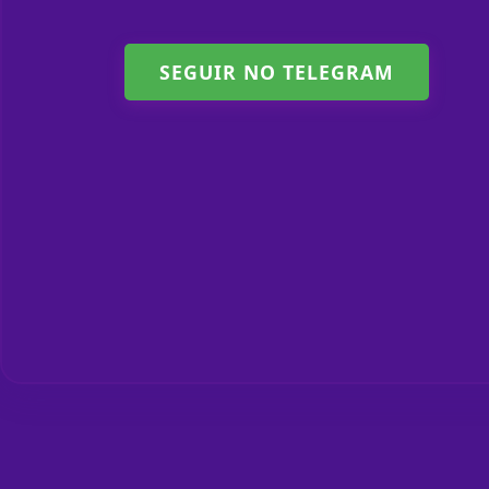
SEGUIR NO TELEGRAM