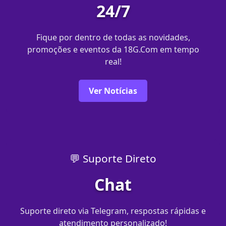
24/7
Fique por dentro de todas as novidades,
promoções e eventos da 18G.Com em tempo
real!
Ver Notícias
💬 Suporte Direto
Chat
Suporte direto via Telegram, respostas rápidas e
atendimento personalizado!