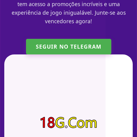
tem acesso a promoções incríveis e uma
experiência de jogo inigualável. Junte-se aos
vencedores agora!
SEGUIR NO TELEGRAM