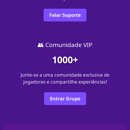
Falar Suporte
👥 Comunidade VIP
1000+
Junte-se a uma comunidade exclusiva de
jogadores e compartilhe experiências!
Entrar Grupo