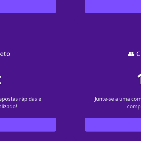
reto
👥 
t
espostas rápidas e
Junte-se a uma com
lizado!
compa
e