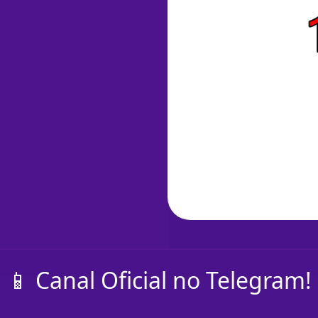
📱 Canal Oficial no Telegram!