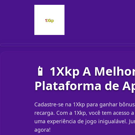
📱 1Xkp A Melho
Plataforma de A
Cadastre-se na 1Xkp para ganhar bônus
recarga. Com a 1Xkp, você tem acesso a
uma experiência de jogo inigualável. J
agora!