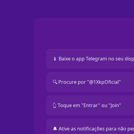
📱 Baixe o app Telegram no seu disp
🔍 Procure por "@1XkpOficial"
👆 Toque em "Entrar" ou "Join"
🔔 Ative as notificações para não p