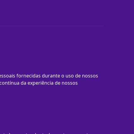
essoais fornecidas durante o uso de nossos
 contínua da experiência de nossos