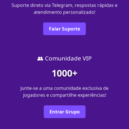
Suporte direto via Telegram, respostas rápidas e
atendimento personalizado!
Falar Suporte
👥 Comunidade VIP
1000+
Junte-se a uma comunidade exclusiva de
jogadores e compartilhe experiências!
Entrar Grupo