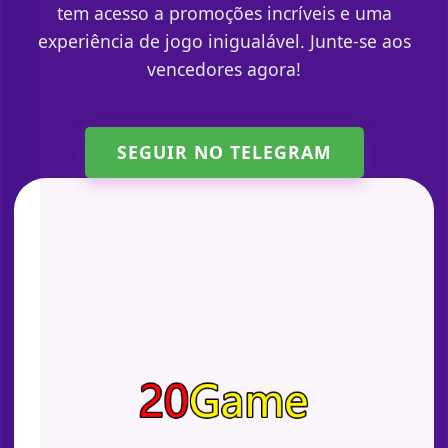
tem acesso a promoções incríveis e uma
experiência de jogo inigualável. Junte-se aos
vencedores agora!
SEGUIR NO TELEGRAM