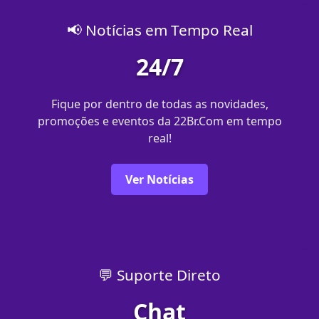
📢 Notícias em Tempo Real
24/7
Fique por dentro de todas as novidades,
promoções e eventos da 22Br.Com em tempo
real!
Ver Notícias
💬 Suporte Direto
Chat