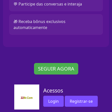
💬 Participe das conversas e interaja
🎁 Receba bônus exclusivos
automaticamente
SEGUIR AGORA
Acessos
Login
Registrar-se