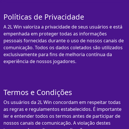
Políticas de Privacidade
A 2L Win valoriza a privacidade de seus usuários e está
empenhada em proteger todas as informações
pessoais fornecidas durante o uso de nossos canais de
comunicação. Todos os dados coletados são utilizados
exclusivamente para fins de melhoria contínua da
experiência de nossos jogadores.
Termos e Condições
Os usuários da 2L Win concordam em respeitar todas
as regras e regulamentos estabelecidos. É importante
ler e entender todos os termos antes de participar de
nossos canais de comunicação. A violação destes