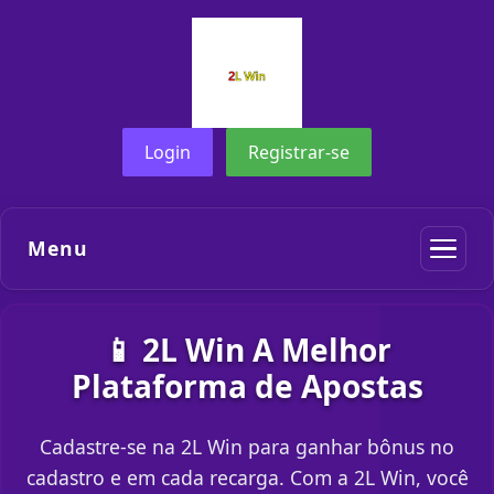
Login
Registrar-se
Menu
📱 2L Win A Melhor
Plataforma de Apostas
Cadastre-se na 2L Win para ganhar bônus no
cadastro e em cada recarga. Com a 2L Win, você