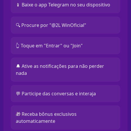
📱 Baixe o app Telegram no seu dispositivo
🔍 Procure por "@2L WinOficial"
👆 Toque em "Entrar" ou "Join"
🔔 Ative as notificações para não perder
nada
💬 Participe das conversas e interaja
🎁 Receba bônus exclusivos
automaticamente