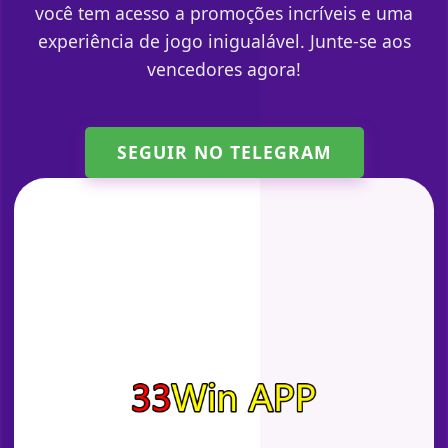
você tem acesso a promoções incríveis e uma
experiência de jogo inigualável. Junte-se aos
vencedores agora!
SEGUIR NO TELEGRAM