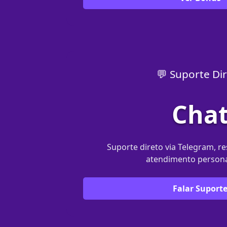
💬 Suporte Di
Cha
Suporte direto via Telegram, r
atendimento persona
Falar Suport