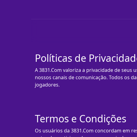
Políticas de Privacida
A 3831.Com valoriza a privacidade de seus 
nossos canais de comunicação. Todos os dad
jogadores.
Termos e Condições
Os usuários da 3831.Com concordam em resp