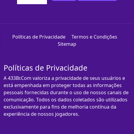
Políticas de Privacidade
Termos e Condições
Sitemap
Políticas de Privacidade
A 433Br.Com valoriza a privacidade de seus usuários e
está empenhada em proteger todas as informações
pessoais fornecidas durante o uso de nossos canais de
comunicação. Todos os dados coletados são utilizados
exclusivamente para fins de melhoria contínua da
experiência de nossos jogadores.