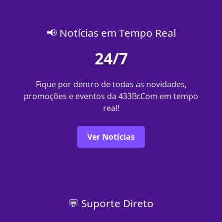
📢 Notícias em Tempo Real
24/7
Fique por dentro de todas as novidades,
promoções e eventos da 433Br.Com em tempo
real!
Ver Notícias
💬 Suporte Direto