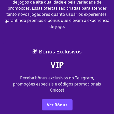
de jogos de alta qualidade e pela variedade de
promoções. Essas ofertas são criadas para atender
tanto novos jogadores quanto usuários experientes,
garantindo prêmios e bônus que elevam a experiência
de jogo.
🎁 Bônus Exclusivos
VIP
Receba bônus exclusivos do Telegram,
promoções especiais e códigos promocionais
únicos!
Ver Bônus