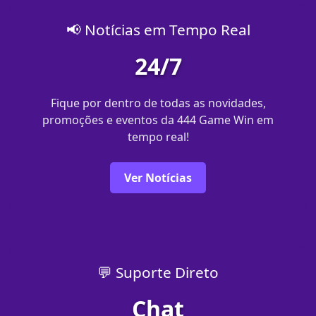
📢 Notícias em Tempo Real
24/7
Fique por dentro de todas as novidades,
promoções e eventos da 444 Game Win em
tempo real!
Ver Notícias
💬 Suporte Direto
Chat