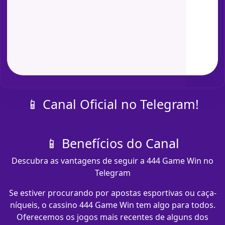
📱 Canal Oficial no Telegram!
📱 Benefícios do Canal
Descubra as vantagens de seguir a 444 Game Win no
Telegram
Se estiver procurando por apostas esportivas ou caça-
níqueis, o cassino 444 Game Win tem algo para todos.
Oferecemos os jogos mais recentes de alguns dos