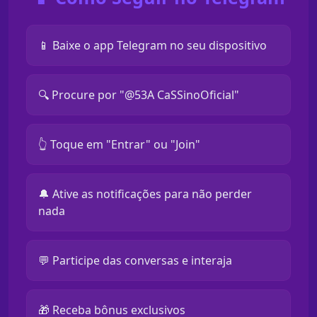
📱 Baixe o app Telegram no seu dispositivo
🔍 Procure por "@53A CaSSinoOficial"
👆 Toque em "Entrar" ou "Join"
🔔 Ative as notificações para não perder
nada
💬 Participe das conversas e interaja
🎁 Receba bônus exclusivos