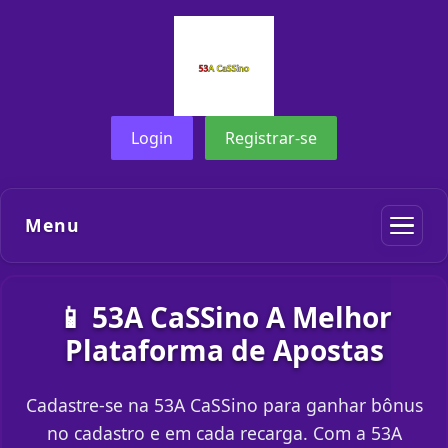
Login
Registrar-se
Menu
📱 53A CaSSino A Melhor
Plataforma de Apostas
Cadastre-se na 53A CaSSino para ganhar bônus
no cadastro e em cada recarga. Com a 53A