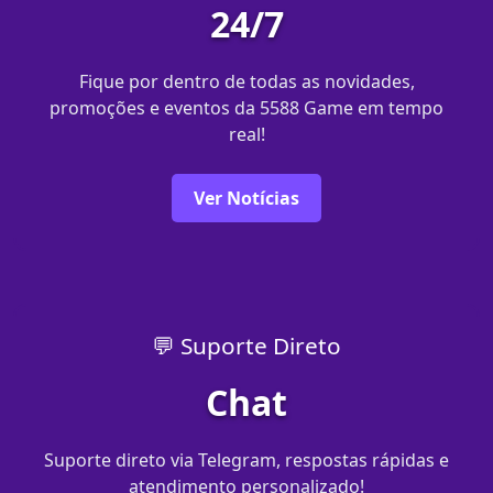
24/7
Fique por dentro de todas as novidades,
promoções e eventos da 5588 Game em tempo
real!
Ver Notícias
💬 Suporte Direto
Chat
Suporte direto via Telegram, respostas rápidas e
atendimento personalizado!