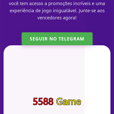
você tem acesso a promoções incríveis e uma
experiência de jogo inigualável. Junte-se aos
vencedores agora!
SEGUIR NO TELEGRAM