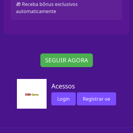
🎁 Receba bônus exclusivos
automaticamente
SEGUIR AGORA
Acessos
Login
Registrar-se