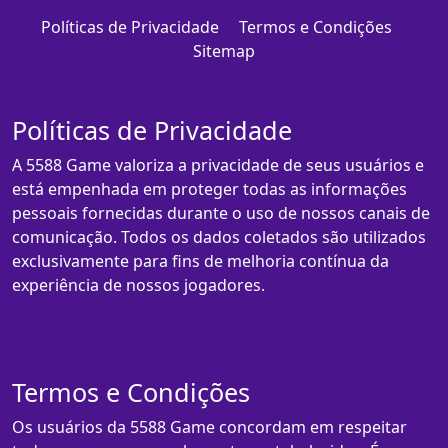
Políticas de Privacidade
Termos e Condições
Sitemap
Políticas de Privacidade
A 5588 Game valoriza a privacidade de seus usuários e
está empenhada em proteger todas as informações
pessoais fornecidas durante o uso de nossos canais de
comunicação. Todos os dados coletados são utilizados
exclusivamente para fins de melhoria contínua da
experiência de nossos jogadores.
Termos e Condições
Os usuários da 5588 Game concordam em respeitar