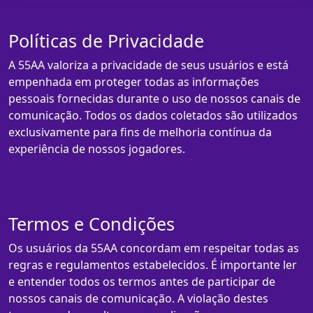
Políticas de Privacidade
A 55AA valoriza a privacidade de seus usuários e está
empenhada em proteger todas as informações
pessoais fornecidas durante o uso de nossos canais de
comunicação. Todos os dados coletados são utilizados
exclusivamente para fins de melhoria contínua da
experiência de nossos jogadores.
Termos e Condições
Os usuários da 55AA concordam em respeitar todas as
regras e regulamentos estabelecidos. É importante ler
e entender todos os termos antes de participar de
nossos canais de comunicação. A violação destes