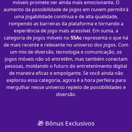
móveis promete ser ainda mais emocionante. O
aumento da possibilidade de jogos em nuvem permitirá
uma jogabilidade contínua e de alta qualidade,
rompendo as barreiras da plataforma e tornando a
experiência de jogo mais acessível. Em suma, a
categoria de jogos móveis no
55Ac
representa o que há
de mais recente e relevante no universo dos jogos. Com
um mix de diversão, tecnologia e comunicação, os
jogos móveis não só entretêm, mas também conectam
pessoas, moldando o futuro do entretenimento digital
de maneira eficaz e empolgante. Se você ainda não
explorou essa categoria, agora é a hora perfeira para
mergulhar nesse universo repleto de possibilidades e
diversão.
🎁 Bônus Exclusivos