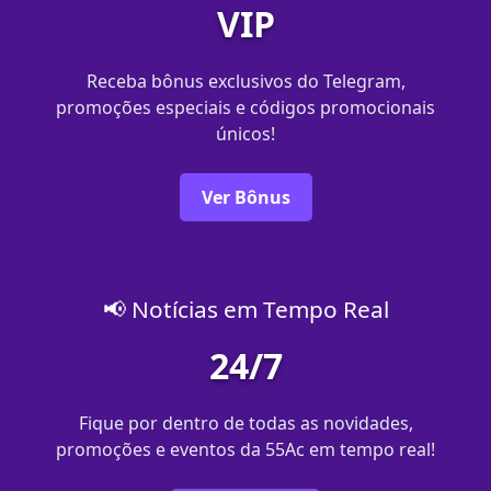
VIP
Receba bônus exclusivos do Telegram,
promoções especiais e códigos promocionais
únicos!
Ver Bônus
📢 Notícias em Tempo Real
24/7
Fique por dentro de todas as novidades,
promoções e eventos da 55Ac em tempo real!