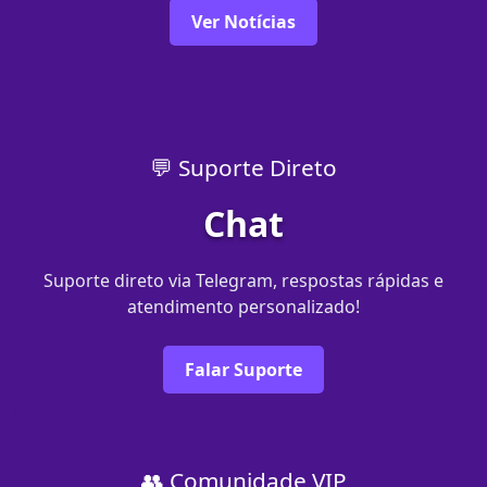
Ver Notícias
💬 Suporte Direto
Chat
Suporte direto via Telegram, respostas rápidas e
atendimento personalizado!
Falar Suporte
👥 Comunidade VIP