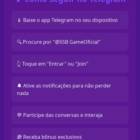
📱 Baixe o app Telegram no seu dispositivo
🔍 Procure por "@55B GameOficial"
👆 Toque em "Entrar" ou "Join"
🔔 Ative as notificações para não perder
nada
💬 Participe das conversas e interaja
🎁 Receba bônus exclusivos