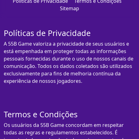
Políticas de Privacidade
Termos e Condições
Sitemap
Políticas de Privacidade
A 55B Game valoriza a privacidade de seus usuários e
está empenhada em proteger todas as informações
pessoais fornecidas durante o uso de nossos canais de
comunicação. Todos os dados coletados são utilizados
exclusivamente para fins de melhoria contínua da
experiência de nossos jogadores.
Termos e Condições
Os usuários da 55B Game concordam em respeitar
todas as regras e regulamentos estabelecidos. É