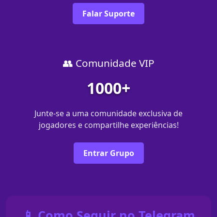
Falar Suporte
👥 Comunidade VIP
1000+
Junte-se a uma comunidade exclusiva de
jogadores e compartilhe experiências!
Entrar Grupo
📱 Como Seguir no Telegram