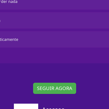
erder nada
a
aticamente
SEGUIR AGORA