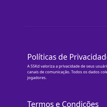
Políticas de Privacida
A 55Kd valoriza a privacidade de seus usuá
canais de comunicação. Todos os dados cole
jogadores.
Termos e Condições