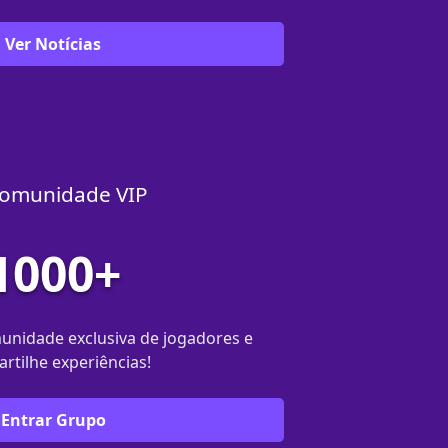
Ver Notícias
Comunidade VIP
1000+
unidade exclusiva de jogadores e
rtilhe experiências!
Entrar Grupo