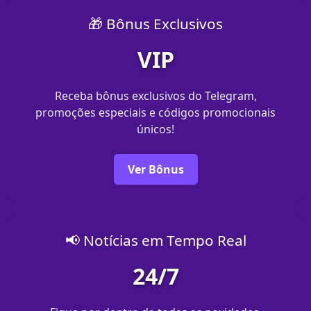
🎁 Bônus Exclusivos
VIP
Receba bônus exclusivos do Telegram,
promoções especiais e códigos promocionais
únicos!
Ver Bônus
📢 Notícias em Tempo Real
24/7