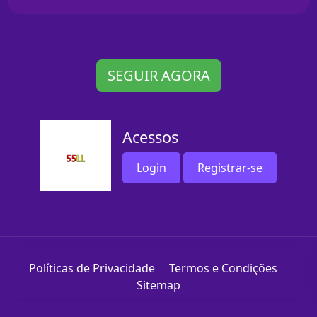
SEGUIR AGORA
Acessos
Login
Registrar-se
Políticas de Privacidade
Termos e Condições
Sitemap