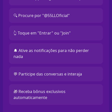
🔍 Procure por "@55LLOficial"
👆 Toque em "Entrar" ou "Join"
🔔 Ative as notificações para não perder
nada
💬 Participe das conversas e interaja
🎁 Receba bônus exclusivos
automaticamente