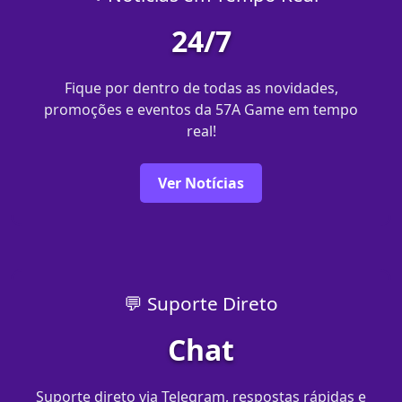
24/7
Fique por dentro de todas as novidades,
promoções e eventos da 57A Game em tempo
real!
Ver Notícias
💬 Suporte Direto
Chat
Suporte direto via Telegram, respostas rápidas e