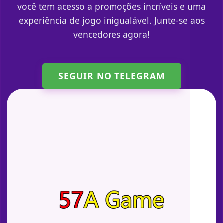
você tem acesso a promoções incríveis e uma
experiência de jogo inigualável. Junte-se aos
vencedores agora!
SEGUIR NO TELEGRAM