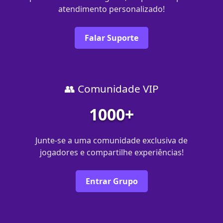
atendimento personalizado!
Falar Suporte
👥 Comunidade VIP
1000+
Junte-se a uma comunidade exclusiva de
jogadores e compartilhe experiências!
Entrar Grupo