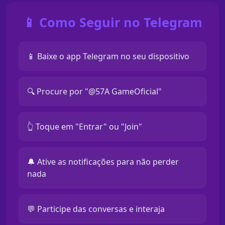
📱 Como Seguir no Telegram
📱 Baixe o app Telegram no seu dispositivo
🔍 Procure por "@57A GameOficial"
👆 Toque em "Entrar" ou "Join"
🔔 Ative as notificações para não perder
nada
💬 Participe das conversas e interaja