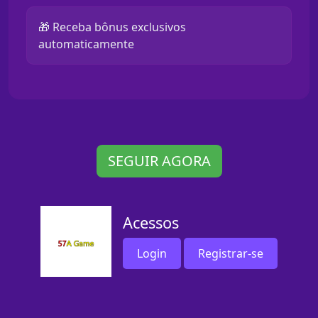
🎁 Receba bônus exclusivos
automaticamente
SEGUIR AGORA
Acessos
Login
Registrar-se