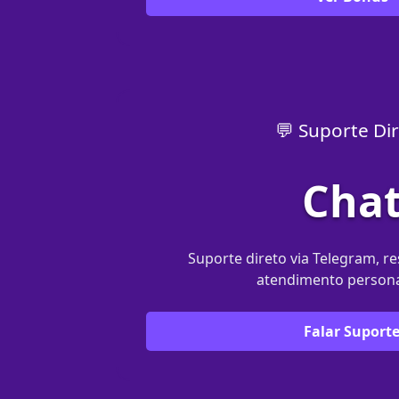
💬 Suporte Di
Cha
Suporte direto via Telegram, r
atendimento persona
Falar Suport