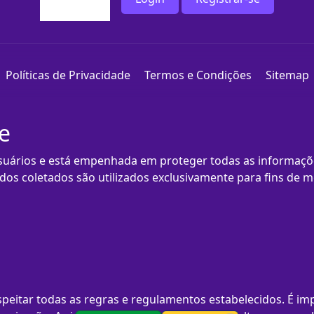
Políticas de Privacidade
Termos e Condições
Sitemap
de
usuários e está empenhada em proteger todas as informaçõ
os coletados são utilizados exclusivamente para fins de m
eitar todas as regras e regulamentos estabelecidos. É imp