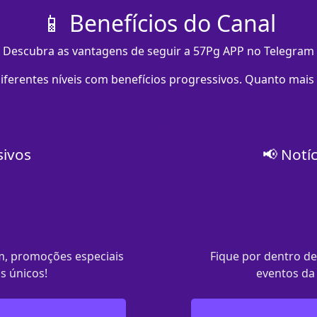
📱 Benefícios do Canal
Descubra as vantagens de seguir a 57Pg APP no Telegram
ferentes níveis com benefícios progressivos. Quanto mais v
sivos
📢 Notí
m, promoções especiais
Fique por dentro d
s únicos!
eventos da