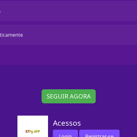
a
aticamente
SEGUIR AGORA
Acessos
Login
Registrar-se