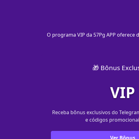
O programa VIP da 57Pg APP oferece di
🎁 Bônus Exclu
VIP
Receba bônus exclusivos do Telegra
e códigos promocionai
Ver Bônus