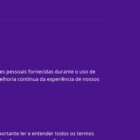
es pessoais fornecidas durante o uso de
elhoria contínua da experiência de nossos
ortante ler e entender todos os termos