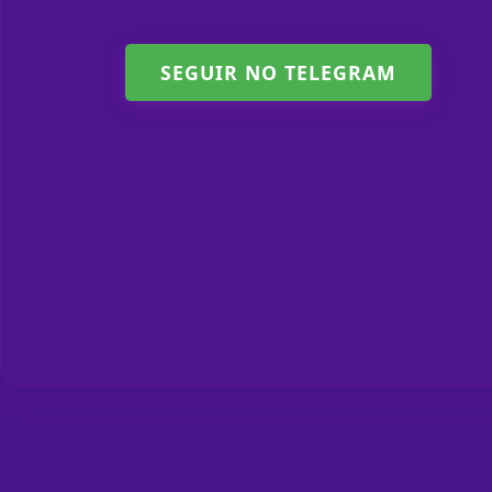
SEGUIR NO TELEGRAM