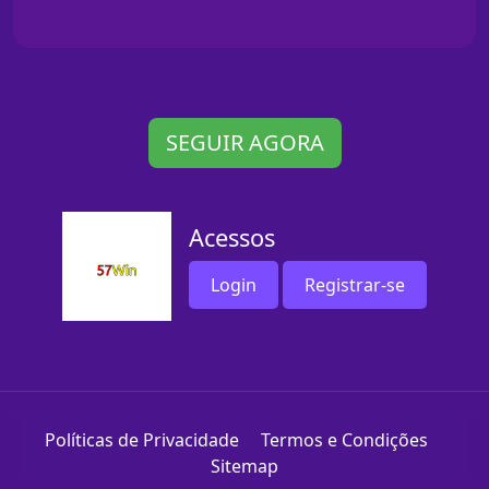
SEGUIR AGORA
Acessos
Login
Registrar-se
Políticas de Privacidade
Termos e Condições
Sitemap