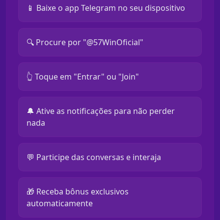
📱 Baixe o app Telegram no seu dispositivo
🔍 Procure por "@57WinOficial"
👆 Toque em "Entrar" ou "Join"
🔔 Ative as notificações para não perder
nada
💬 Participe das conversas e interaja
🎁 Receba bônus exclusivos
automaticamente