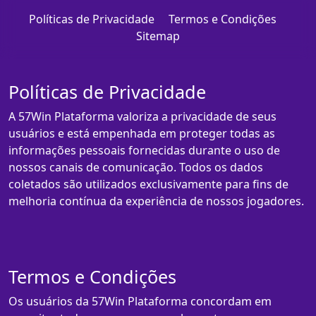
Políticas de Privacidade
Termos e Condições
Sitemap
Políticas de Privacidade
A 57Win Plataforma valoriza a privacidade de seus
usuários e está empenhada em proteger todas as
informações pessoais fornecidas durante o uso de
nossos canais de comunicação. Todos os dados
coletados são utilizados exclusivamente para fins de
melhoria contínua da experiência de nossos jogadores.
Termos e Condições
Os usuários da 57Win Plataforma concordam em