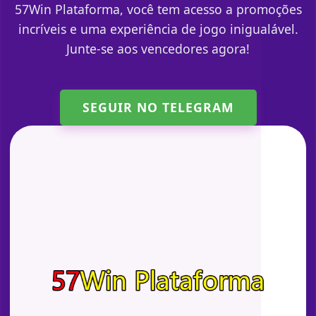
57Win Plataforma, você tem acesso a promoções
incríveis e uma experiência de jogo inigualável.
Junte-se aos vencedores agora!
SEGUIR NO TELEGRAM