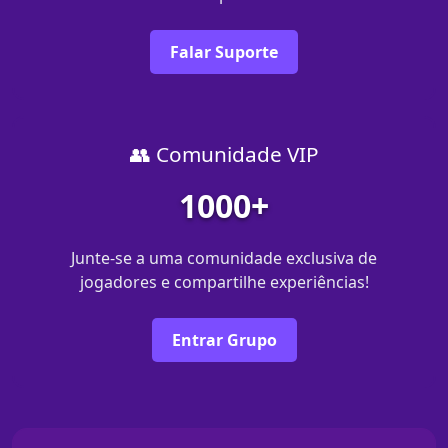
Falar Suporte
👥 Comunidade VIP
1000+
Junte-se a uma comunidade exclusiva de
jogadores e compartilhe experiências!
Entrar Grupo