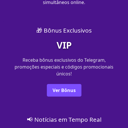
simultâneos online.
🎁 Bônus Exclusivos
VIP
Receba bônus exclusivos do Telegram,
promoções especiais e códigos promocionais
únicos!
Ver Bônus
📢 Notícias em Tempo Real