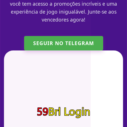
você tem acesso a promoções incríveis e uma
experiência de jogo inigualável. Junte-se aos
vencedores agora!
SEGUIR NO TELEGRAM