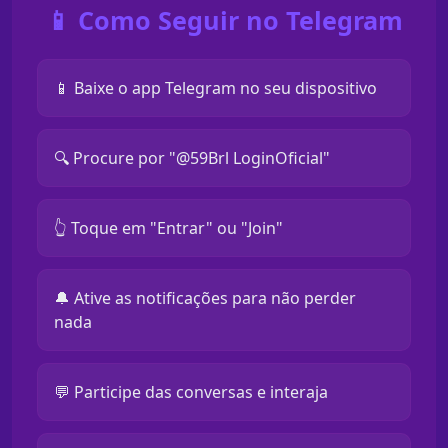
📱 Como Seguir no Telegram
📱 Baixe o app Telegram no seu dispositivo
🔍 Procure por "@59Brl LoginOficial"
👆 Toque em "Entrar" ou "Join"
🔔 Ative as notificações para não perder
nada
💬 Participe das conversas e interaja