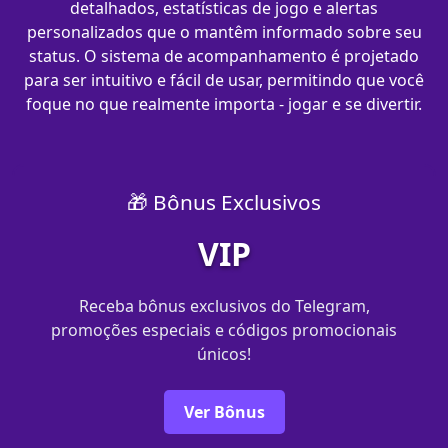
detalhados, estatísticas de jogo e alertas
personalizados que o mantêm informado sobre seu
status. O sistema de acompanhamento é projetado
para ser intuitivo e fácil de usar, permitindo que você
foque no que realmente importa - jogar e se divertir.
🎁 Bônus Exclusivos
VIP
Receba bônus exclusivos do Telegram,
promoções especiais e códigos promocionais
únicos!
Ver Bônus