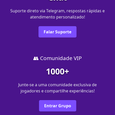
Suporte direto via Telegram, respostas rápidas e
atendimento personalizado!
Falar Suporte
👥 Comunidade VIP
1000+
Junte-se a uma comunidade exclusiva de
jogadores e compartilhe experiências!
Entrar Grupo