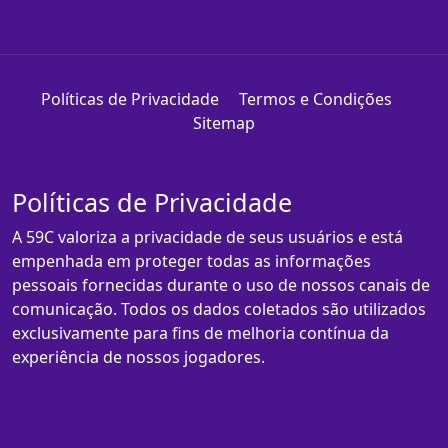
Políticas de Privacidade
Termos e Condições
Sitemap
Políticas de Privacidade
A 59C valoriza a privacidade de seus usuários e está
empenhada em proteger todas as informações
pessoais fornecidas durante o uso de nossos canais de
comunicação. Todos os dados coletados são utilizados
exclusivamente para fins de melhoria contínua da
experiência de nossos jogadores.