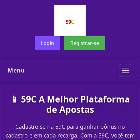
Login
Registrar-se
Menu
📱 59C A Melhor Plataforma
de Apostas
Cadastre-se na 59C para ganhar bônus no
cadastro e em cada recarga. Com a 59C, você tem