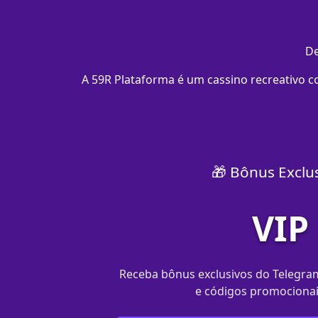
De
A 59R Plataforma é um cassino recreativo 
🎁 Bônus Exclu
VIP
Receba bônus exclusivos do Telegra
e códigos promocionai