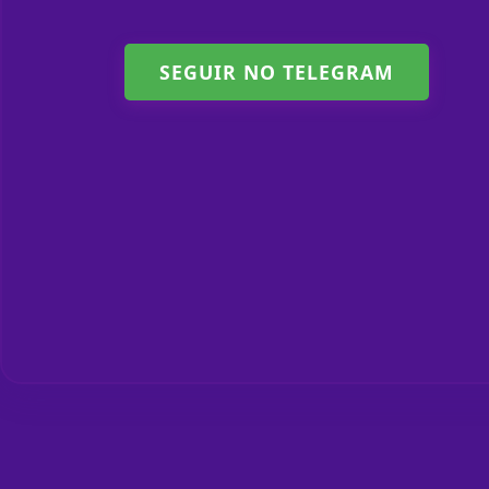
SEGUIR NO TELEGRAM