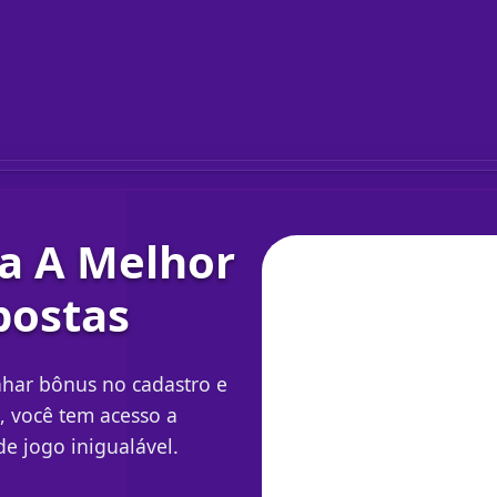
ma A Melhor
postas
nhar bônus no cadastro e
, você tem acesso a
e jogo inigualável.