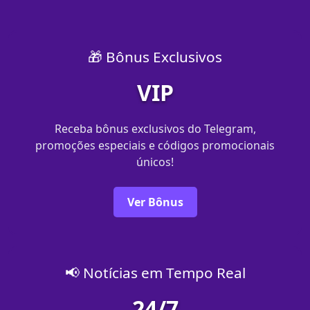
🎁 Bônus Exclusivos
VIP
Receba bônus exclusivos do Telegram,
promoções especiais e códigos promocionais
únicos!
Ver Bônus
📢 Notícias em Tempo Real
24/7