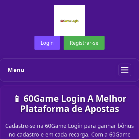
Login
Registrar-se
Menu
📱 60Game Login A Melhor
Plataforma de Apostas
Cadastre-se na 60Game Login para ganhar bônus
no cadastro e em cada recarga. Com a 60Game