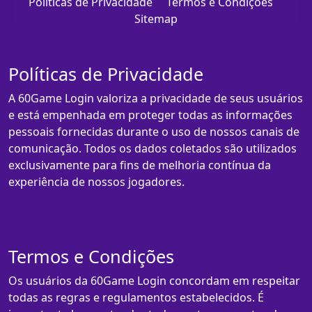
Políticas de Privacidade
Termos e Condições
Sitemap
Políticas de Privacidade
A 60Game Login valoriza a privacidade de seus usuários
e está empenhada em proteger todas as informações
pessoais fornecidas durante o uso de nossos canais de
comunicação. Todos os dados coletados são utilizados
exclusivamente para fins de melhoria contínua da
experiência de nossos jogadores.
Termos e Condições
Os usuários da 60Game Login concordam em respeitar
todas as regras e regulamentos estabelecidos. É