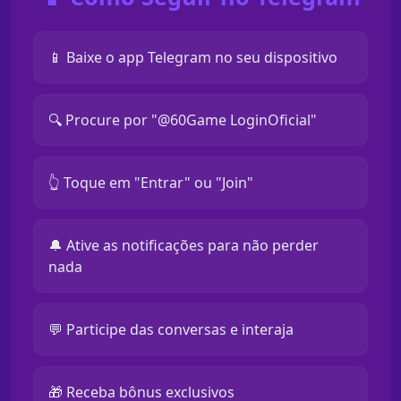
📱 Baixe o app Telegram no seu dispositivo
🔍 Procure por "@60Game LoginOficial"
👆 Toque em "Entrar" ou "Join"
🔔 Ative as notificações para não perder
nada
💬 Participe das conversas e interaja
🎁 Receba bônus exclusivos