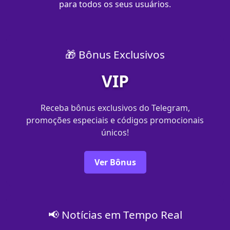
para todos os seus usuários.
🎁 Bônus Exclusivos
VIP
Receba bônus exclusivos do Telegram,
promoções especiais e códigos promocionais
únicos!
Ver Bônus
📢 Notícias em Tempo Real