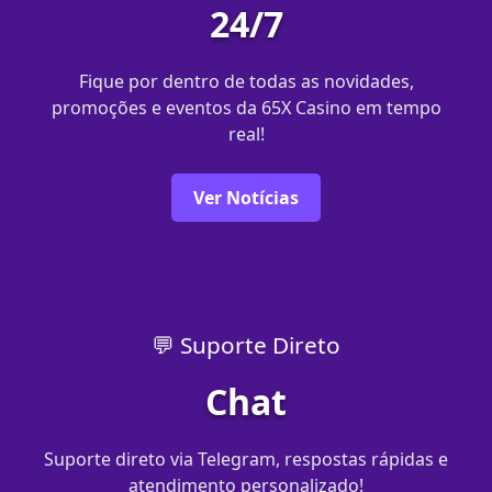
24/7
Fique por dentro de todas as novidades,
promoções e eventos da 65X Casino em tempo
real!
Ver Notícias
💬 Suporte Direto
Chat
Suporte direto via Telegram, respostas rápidas e
atendimento personalizado!