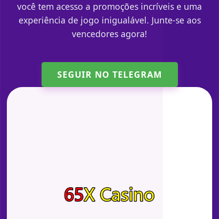
você tem acesso a promoções incríveis e uma
experiência de jogo inigualável. Junte-se aos
vencedores agora!
SEGUIR NO TELEGRAM