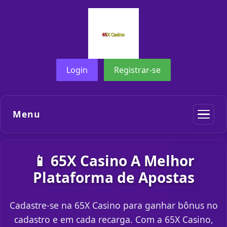
Login
Registrar-se
Menu
📱 65X Casino A Melhor
Plataforma de Apostas
Cadastre-se na 65X Casino para ganhar bônus no
cadastro e em cada recarga. Com a 65X Casino,