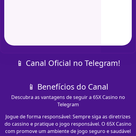
📱 Canal Oficial no Telegram!
📱 Benefícios do Canal
Descubra as vantagens de seguir a 65X Casino no
Telegram
Jogue de forma responsável: Sempre siga as diretrizes
do cassino e pratique o jogo responsável. O 65X Casino
com​ promove um ambiente de jogo seguro e saudável