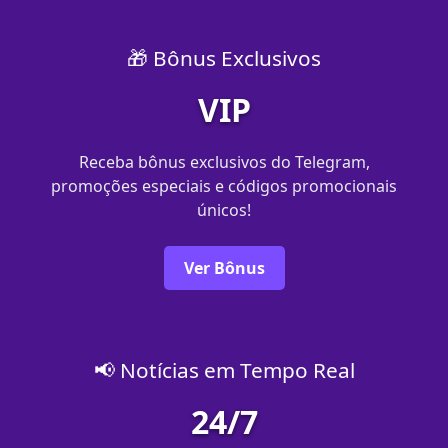
🎁 Bônus Exclusivos
VIP
Receba bônus exclusivos do Telegram,
promoções especiais e códigos promocionais
únicos!
Ver Bônus
📢 Notícias em Tempo Real
24/7