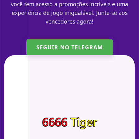
você tem acesso a promoções incríveis e uma
experiência de jogo inigualável. Junte-se aos
vencedores agora!
SEGUIR NO TELEGRAM