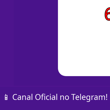
📱 Canal Oficial no Telegram!