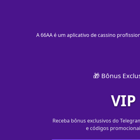
A 66AA é um aplicativo de cassino profissi
🎁 Bônus Exclu
VIP
Receba bônus exclusivos do Telegra
e códigos promocionai