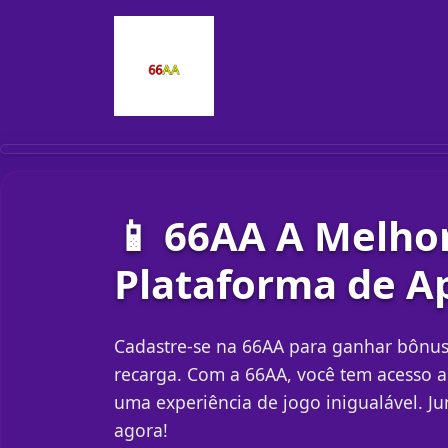
📱 66AA A Melho
Plataforma de A
Cadastre-se na 66AA para ganhar bônus
recarga. Com a 66AA, você tem acesso a
uma experiência de jogo inigualável. J
agora!