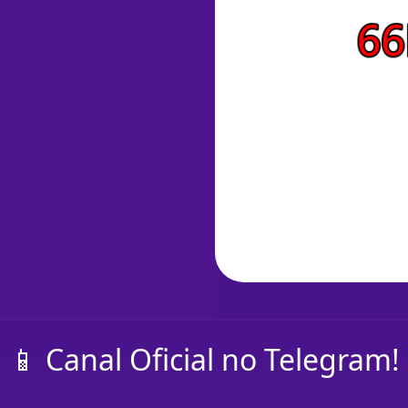
📱 Canal Oficial no Telegram!