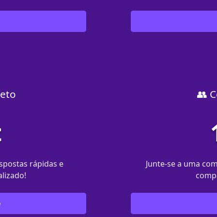
reto
👥 
t
espostas rápidas e
Junte-se a uma com
lizado!
compa
e