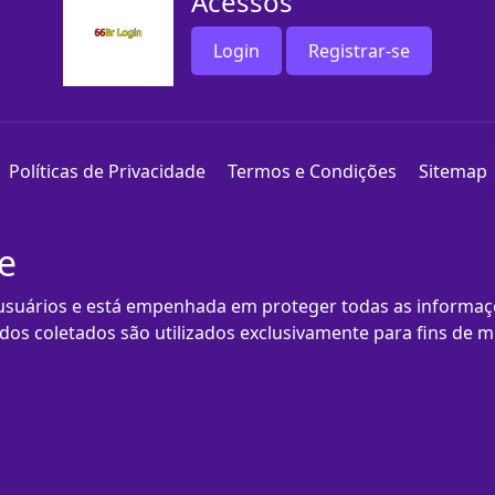
Acessos
Login
Registrar-se
Políticas de Privacidade
Termos e Condições
Sitemap
de
s usuários e está empenhada em proteger todas as informaç
os coletados são utilizados exclusivamente para fins de m