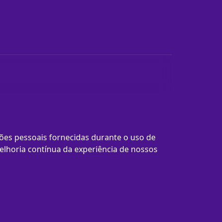
ões pessoais fornecidas durante o uso de
elhoria contínua da experiência de nossos