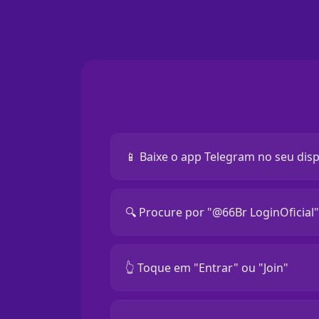
📱 Baixe o app Telegram no seu disp
🔍 Procure por "@66Br LoginOficial"
👆 Toque em "Entrar" ou "Join"