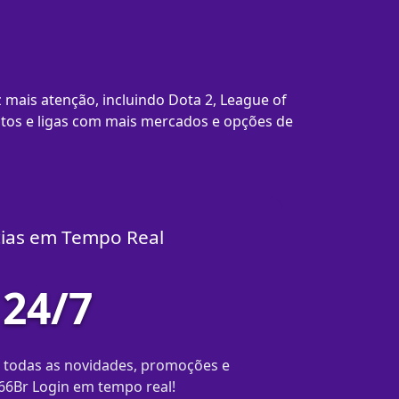
m
mais atenção, incluindo Dota 2, League of
ntos e ligas com mais mercados e opções de
cias em Tempo Real
24/7
e todas as novidades, promoções e
66Br Login em tempo real!