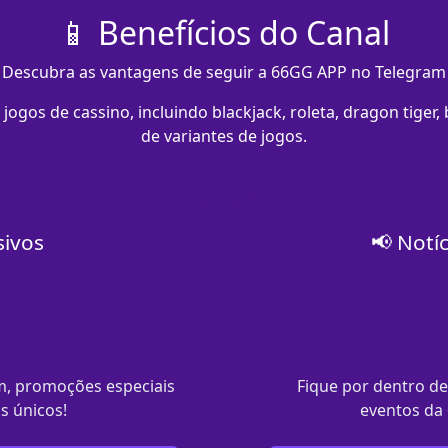
📱 Benefícios do Canal
Descubra as vantagens de seguir a 66GG APP no Telegram
gos de cassino, incluindo blackjack, roleta, dragon tige
de variantes de jogos.
sivos
📢 Notí
m, promoções especiais
Fique por dentro d
s únicos!
eventos da