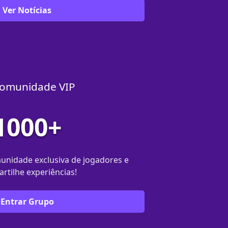
Ver Notícias
Comunidade VIP
1000+
unidade exclusiva de jogadores e
rtilhe experiências!
Entrar Grupo