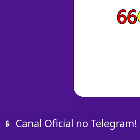
📱 Canal Oficial no Telegram!