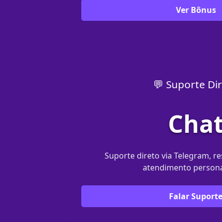
Ver Bônus
💬 Suporte Di
Cha
Suporte direto via Telegram, r
atendimento persona
Falar Suport