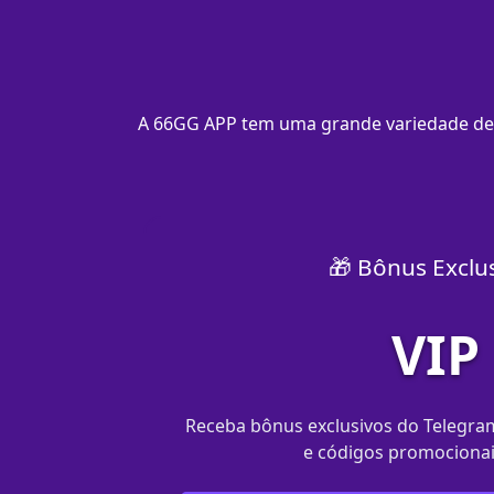
A 66GG APP tem uma grande variedade de jo
🎁 Bônus Exclu
VIP
Receba bônus exclusivos do Telegra
e códigos promocionai