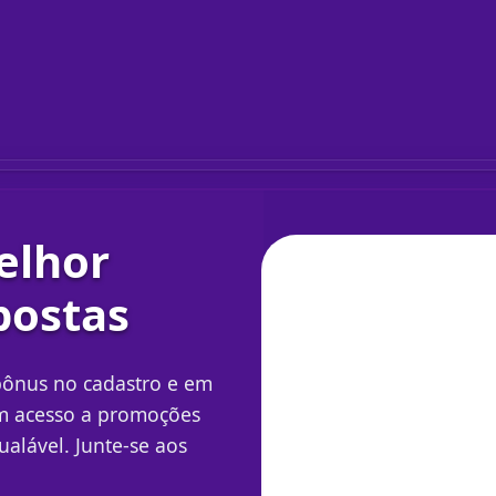
elhor
postas
bônus no cadastro e em
em acesso a promoções
ualável. Junte-se aos