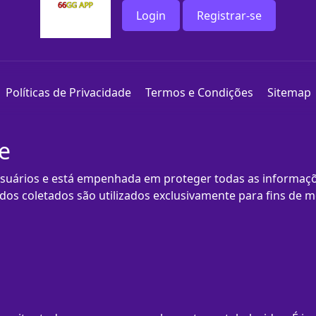
Login
Registrar-se
Políticas de Privacidade
Termos e Condições
Sitemap
de
 usuários e está empenhada em proteger todas as informaçõ
os coletados são utilizados exclusivamente para fins de m