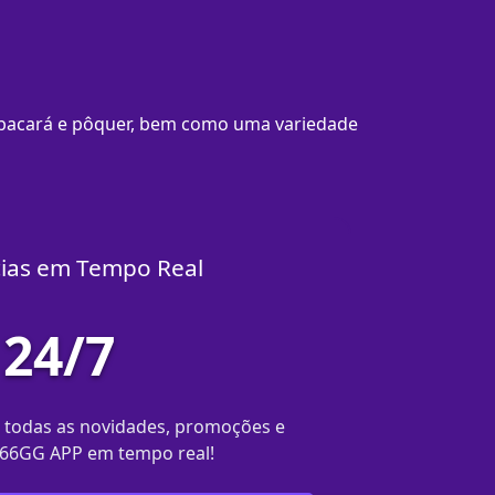
r, bacará e pôquer, bem como uma variedade
cias em Tempo Real
24/7
e todas as novidades, promoções e
 66GG APP em tempo real!