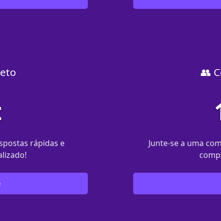
reto
👥 
t
espostas rápidas e
Junte-se a uma com
lizado!
compa
e