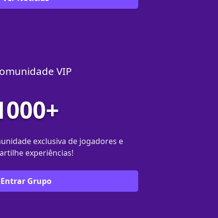
Comunidade VIP
1000+
unidade exclusiva de jogadores e
rtilhe experiências!
Entrar Grupo