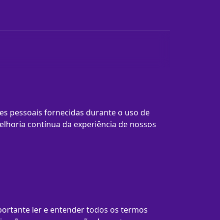
es pessoais fornecidas durante o uso de
elhoria contínua da experiência de nossos
ortante ler e entender todos os termos