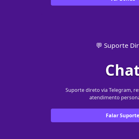
💬 Suporte Di
Cha
Suporte direto via Telegram, r
atendimento persona
Falar Suport