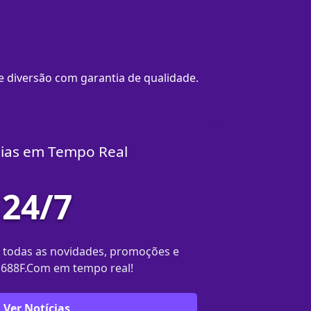
e diversão com garantia de qualidade.
cias em Tempo Real
24/7
e todas as novidades, promoções e
 688F.Com em tempo real!
Ver Notícias