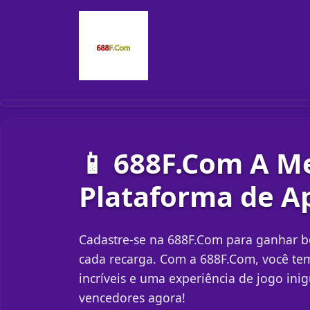
📱 688F.Com A M
Plataforma de A
Cadastre-se na 688F.Com para ganhar b
cada recarga. Com a 688F.Com, você te
incríveis e uma experiência de jogo inig
vencedores agora!