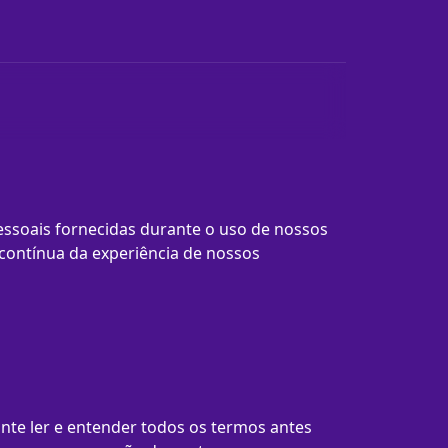
essoais fornecidas durante o uso de nossos
 contínua da experiência de nossos
nte ler e entender todos os termos antes