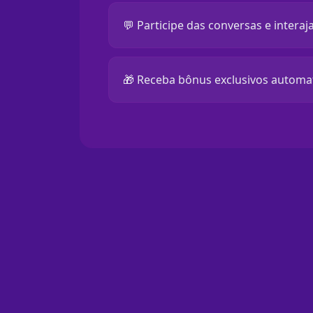
💬 Participe das conversas e interaj
🎁 Receba bônus exclusivos autom