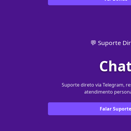
💬 Suporte Di
Cha
Suporte direto via Telegram, r
atendimento persona
Falar Suport