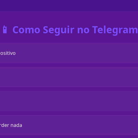
📱 Como Seguir no Telegram
ositivo
erder nada