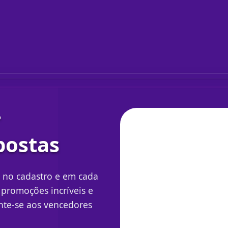
r
postas
 no cadastro e em cada
 promoções incríveis e
unte-se aos vencedores