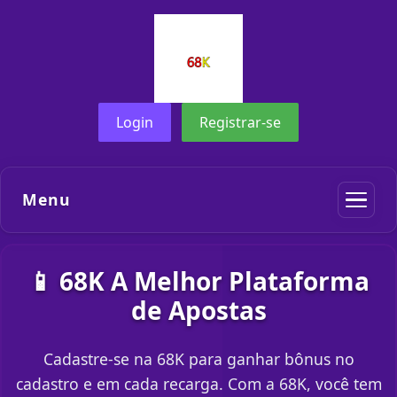
Login
Registrar-se
Menu
📱 68K A Melhor Plataforma
de Apostas
Cadastre-se na 68K para ganhar bônus no
cadastro e em cada recarga. Com a 68K, você tem