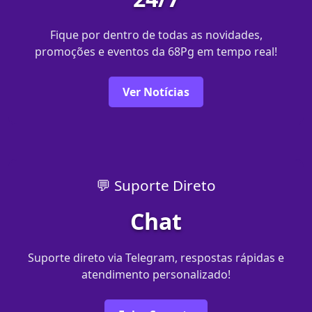
Fique por dentro de todas as novidades,
promoções e eventos da 68Pg em tempo real!
Ver Notícias
💬 Suporte Direto
Chat
Suporte direto via Telegram, respostas rápidas e
atendimento personalizado!