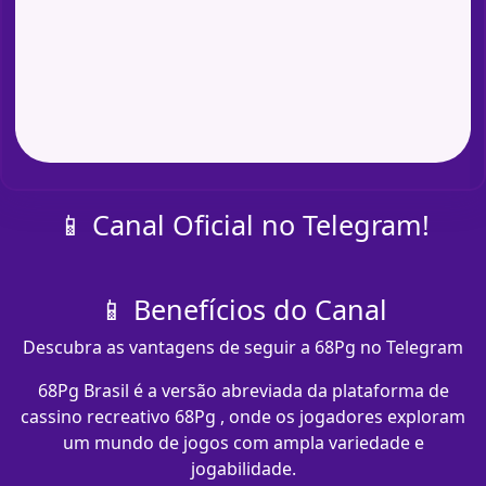
📱 Canal Oficial no Telegram!
📱 Benefícios do Canal
Descubra as vantagens de seguir a 68Pg no Telegram
68Pg Brasil é a versão abreviada da plataforma de
cassino recreativo 68Pg , onde os jogadores exploram
um mundo de jogos com ampla variedade e
jogabilidade.