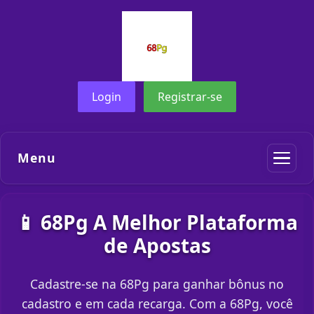
Login
Registrar-se
Menu
📱 68Pg A Melhor Plataforma
de Apostas
Cadastre-se na 68Pg para ganhar bônus no
cadastro e em cada recarga. Com a 68Pg, você