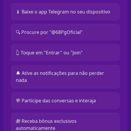
📱 Baixe o app Telegram no seu dispositivo
🔍 Procure por "@68PgOficial"
👆 Toque em "Entrar" ou "Join"
🔔 Ative as notificações para não perder
nada
💬 Participe das conversas e interaja
🎁 Receba bônus exclusivos
automaticamente