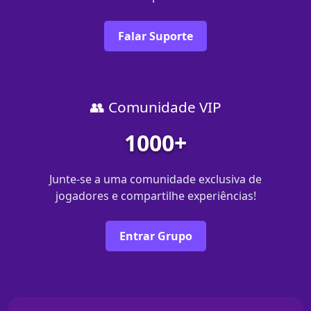
Falar Suporte
👥 Comunidade VIP
1000+
Junte-se a uma comunidade exclusiva de
jogadores e compartilhe experiências!
Entrar Grupo