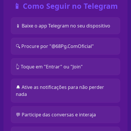
📱 Como Seguir no Telegram
📱 Baixe o app Telegram no seu dispositivo
🔍 Procure por "@68Pg.ComOficial"
👆 Toque em "Entrar" ou "Join"
🔔 Ative as notificações para não perder
nada
💬 Participe das conversas e interaja