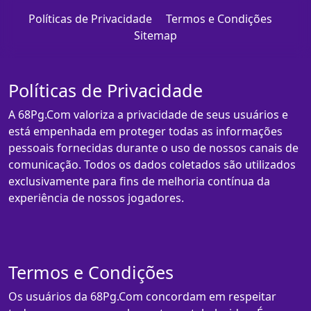
Políticas de Privacidade
Termos e Condições
Sitemap
Políticas de Privacidade
A 68Pg.Com valoriza a privacidade de seus usuários e
está empenhada em proteger todas as informações
pessoais fornecidas durante o uso de nossos canais de
comunicação. Todos os dados coletados são utilizados
exclusivamente para fins de melhoria contínua da
experiência de nossos jogadores.
Termos e Condições
Os usuários da 68Pg.Com concordam em respeitar