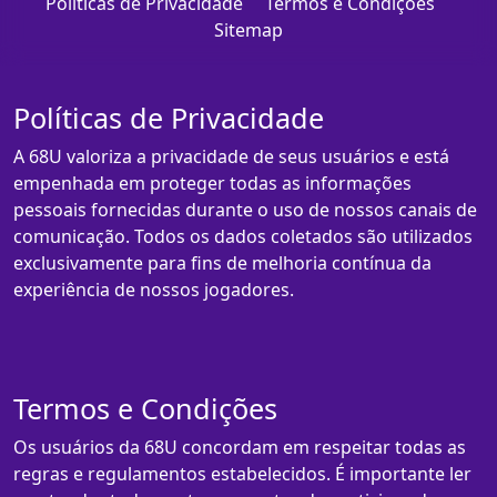
Políticas de Privacidade
Termos e Condições
Sitemap
Políticas de Privacidade
A 68U valoriza a privacidade de seus usuários e está
empenhada em proteger todas as informações
pessoais fornecidas durante o uso de nossos canais de
comunicação. Todos os dados coletados são utilizados
exclusivamente para fins de melhoria contínua da
experiência de nossos jogadores.
Termos e Condições
Os usuários da 68U concordam em respeitar todas as
regras e regulamentos estabelecidos. É importante ler