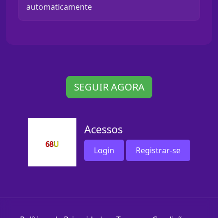
automaticamente
SEGUIR AGORA
Acessos
Login
Registrar-se