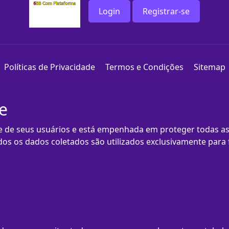
Login
Registrar-se
Políticas de Privacidade
Termos e Condições
Sitemap
de
de de seus usuários e está empenhada em proteger todas a
os os dados coletados são utilizados exclusivamente para 