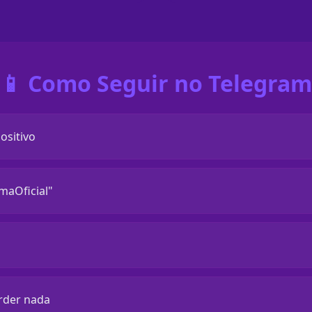
📱 Como Seguir no Telegram
ositivo
maOficial"
erder nada