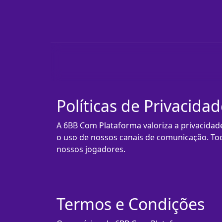
Políticas de Privacida
A 6BB Com Plataforma valoriza a privacida
o uso de nossos canais de comunicação. Tod
nossos jogadores.
Termos e Condições