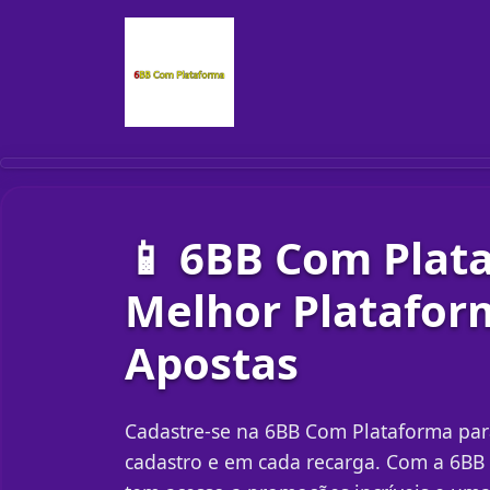
📱 6BB Com Plat
Melhor Platafor
Apostas
Cadastre-se na 6BB Com Plataforma pa
cadastro e em cada recarga. Com a 6BB