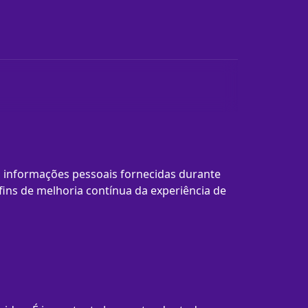
s informações pessoais fornecidas durante
fins de melhoria contínua da experiência de