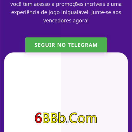
você tem acesso a promoções incríveis e uma
experiência de jogo inigualável. Junte-se aos
vencedores agora!
SEGUIR NO TELEGRAM