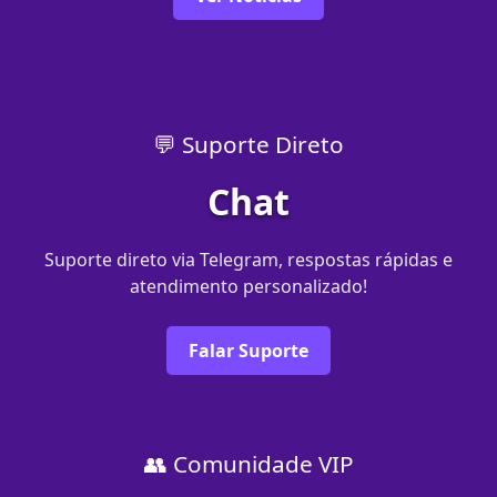
💬 Suporte Direto
Chat
Suporte direto via Telegram, respostas rápidas e
atendimento personalizado!
Falar Suporte
👥 Comunidade VIP