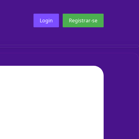
Login
Registrar-se