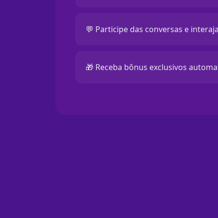
💬 Participe das conversas e interaj
🎁 Receba bônus exclusivos autom