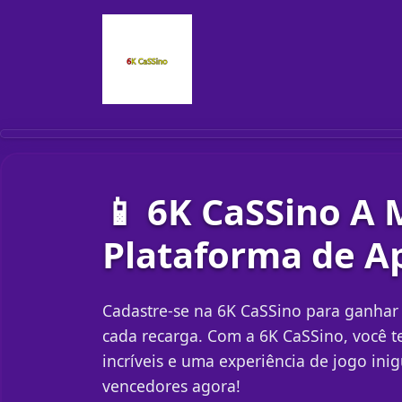
📱 6K CaSSino A 
Plataforma de A
Cadastre-se na 6K CaSSino para ganhar
cada recarga. Com a 6K CaSSino, você 
incríveis e uma experiência de jogo inig
vencedores agora!