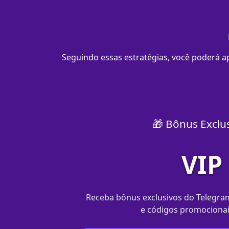
Seguindo essas estratégias, você poderá a
🎁 Bônus Exclu
VIP
Receba bônus exclusivos do Telegra
e códigos promocionai