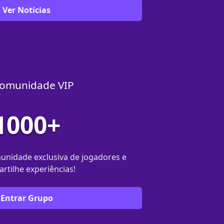
Ver Notícias
Comunidade VIP
1000+
unidade exclusiva de jogadores e
rtilhe experiências!
Entrar Grupo