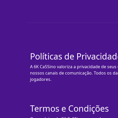
Políticas de Privacida
A 6K CaSSino valoriza a privacidade de seu
nossos canais de comunicação. Todos os dad
jogadores.
Termos e Condições