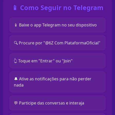
📱 Como Seguir no Telegram
📱 Baixe o app Telegram no seu dispositivo
🔍 Procure por "@6Z Com PlataformaOficial"
👆 Toque em "Entrar" ou "Join"
🔔 Ative as notificações para não perder
nada
💬 Participe das conversas e interaja