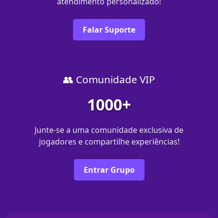
atendimento personalizado!
Falar Suporte
👥 Comunidade VIP
1000+
Junte-se a uma comunidade exclusiva de
jogadores e compartilhe experiências!
Entrar Grupo