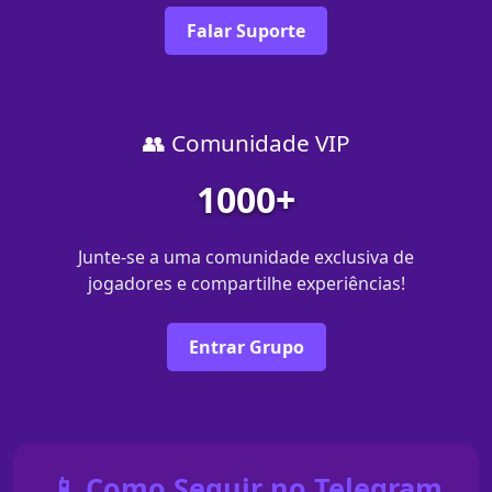
Falar Suporte
👥 Comunidade VIP
1000+
Junte-se a uma comunidade exclusiva de
jogadores e compartilhe experiências!
Entrar Grupo
📱 Como Seguir no Telegram