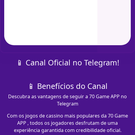
📱 Canal Oficial no Telegram!
📱 Benefícios do Canal
Descubra as vantagens de seguir a 70 Game APP no
Telegram
Com os jogos de cassino mais populares da 70 Game
APP , todos os jogadores desfrutam de uma
experiência garantida com credibilidade oficial.