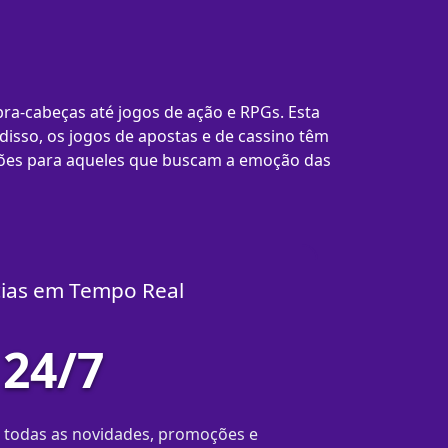
ra-cabeças até jogos de ação e RPGs. Esta
disso, os jogos de apostas e de cassino têm
ões para aqueles que buscam a emoção das
cias em Tempo Real
24/7
e todas as novidades, promoções e