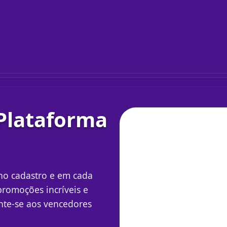
 Plataforma
no cadastro e em cada
promoções incríveis e
unte-se aos vencedores