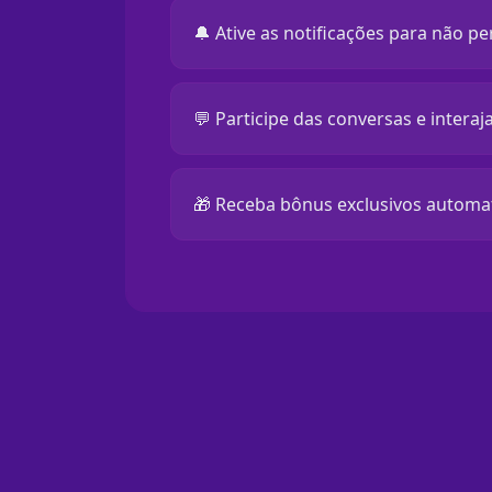
🔔 Ative as notificações para não p
💬 Participe das conversas e interaj
🎁 Receba bônus exclusivos autom