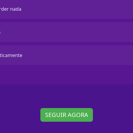
erder nada
a
aticamente
SEGUIR AGORA