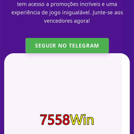
tem acesso a promoções incríveis e uma
experiência de jogo inigualável. Junte-se aos
vencedores agora!
SEGUIR NO TELEGRAM