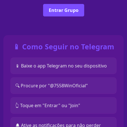
Entrar Grupo
📱 Como Seguir no Telegram
📱 Baixe o app Telegram no seu dispositivo
🔍 Procure por "@7558WinOficial"
👆 Toque em "Entrar" ou "Join"
🔔 Ative as notificações para não perder