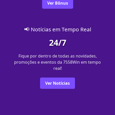
Ver Bônus
📢 Notícias em Tempo Real
24/7
Fique por dentro de todas as novidades,
promoções e eventos da 7558Win em tempo
real!
Ver Notícias