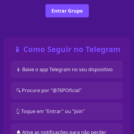
Entrar Grupo
📱 Como Seguir no Telegram
📱 Baixe o app Telegram no seu dispositivo
🔍 Procure por "@76POficial"
👆 Toque em "Entrar" ou "Join"
🔔 Ative as notificações para não perder