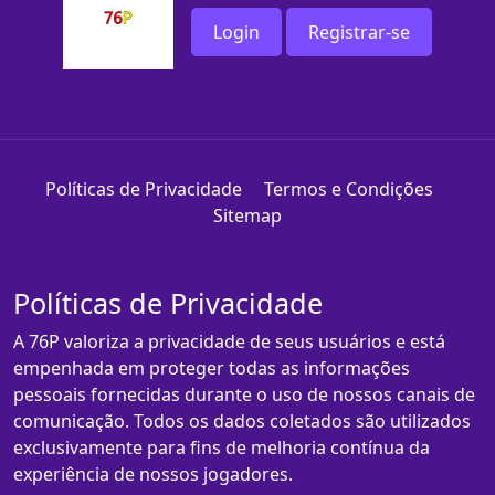
Login
Registrar-se
Políticas de Privacidade
Termos e Condições
Sitemap
Políticas de Privacidade
A 76P valoriza a privacidade de seus usuários e está
empenhada em proteger todas as informações
pessoais fornecidas durante o uso de nossos canais de
comunicação. Todos os dados coletados são utilizados
exclusivamente para fins de melhoria contínua da
experiência de nossos jogadores.