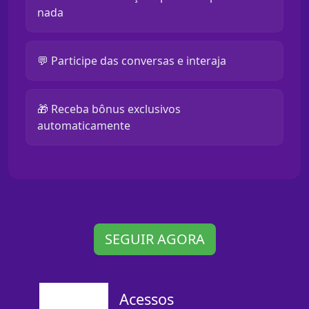
nada
💬 Participe das conversas e interaja
🎁 Receba bônus exclusivos
automaticamente
SEGUIR AGORA
Acessos