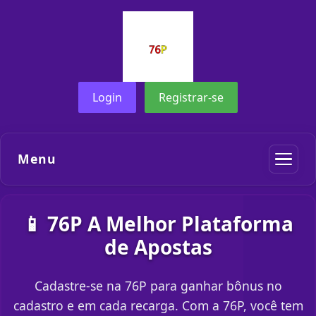
Login
Registrar-se
Menu
📱 76P A Melhor Plataforma
de Apostas
Cadastre-se na 76P para ganhar bônus no
cadastro e em cada recarga. Com a 76P, você tem