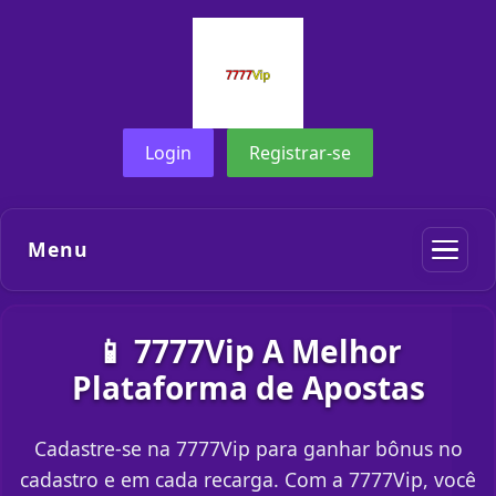
Login
Registrar-se
Menu
📱 7777Vip A Melhor
Plataforma de Apostas
Cadastre-se na 7777Vip para ganhar bônus no
cadastro e em cada recarga. Com a 7777Vip, você