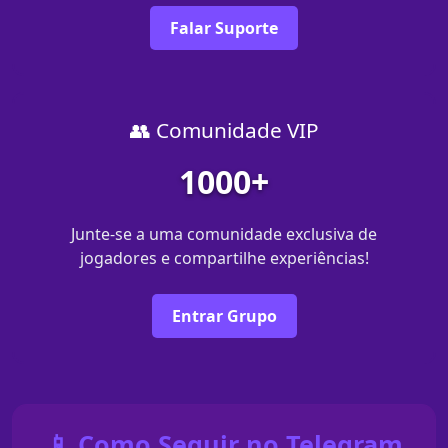
Falar Suporte
👥 Comunidade VIP
1000+
Junte-se a uma comunidade exclusiva de
jogadores e compartilhe experiências!
Entrar Grupo
📱 Como Seguir no Telegram