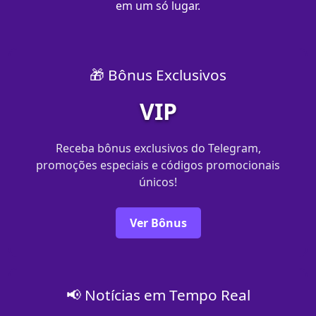
em um só lugar.
🎁 Bônus Exclusivos
VIP
Receba bônus exclusivos do Telegram,
promoções especiais e códigos promocionais
únicos!
Ver Bônus
📢 Notícias em Tempo Real