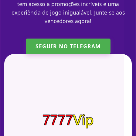
tem acesso a promoções incríveis e uma
experiência de jogo inigualável. Junte-se aos
vencedores agora!
SEGUIR NO TELEGRAM