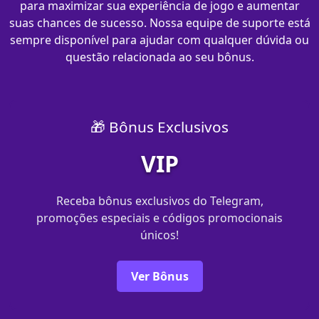
para maximizar sua experiência de jogo e aumentar
suas chances de sucesso. Nossa equipe de suporte está
sempre disponível para ajudar com qualquer dúvida ou
questão relacionada ao seu bônus.
🎁 Bônus Exclusivos
VIP
Receba bônus exclusivos do Telegram,
promoções especiais e códigos promocionais
únicos!
Ver Bônus