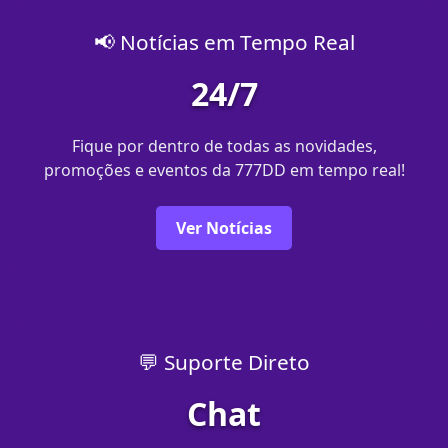
📢 Notícias em Tempo Real
24/7
Fique por dentro de todas as novidades,
promoções e eventos da 777DD em tempo real!
Ver Notícias
💬 Suporte Direto
Chat