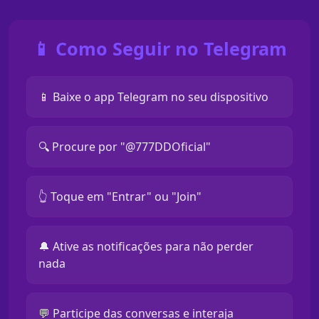
📱 Como Seguir no Telegram
📱 Baixe o app Telegram no seu dispositivo
🔍 Procure por "@777DDOficial"
👆 Toque em "Entrar" ou "Join"
🔔 Ative as notificações para não perder
nada
💬 Participe das conversas e interaja