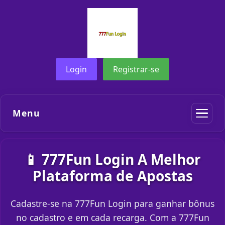
Login
Registrar-se
Menu
📱 777Fun Login A Melhor
Plataforma de Apostas
Cadastre-se na 777Fun Login para ganhar bônus
no cadastro e em cada recarga. Com a 777Fun