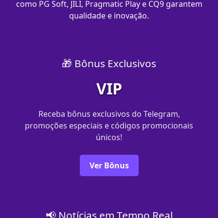
como PG Soft, JILI, Pragmatic Play e CQ9 garantem
qualidade e inovação.
🎁 Bônus Exclusivos
VIP
Receba bônus exclusivos do Telegram,
promoções especiais e códigos promocionais
únicos!
Ver Bônus
📢 Notícias em Tempo Real