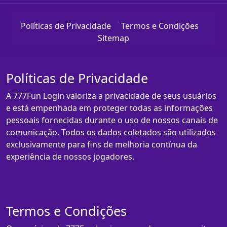
Políticas de Privacidade
Termos e Condições
Sitemap
Políticas de Privacidade
A 777Fun Login valoriza a privacidade de seus usuários
e está empenhada em proteger todas as informações
pessoais fornecidas durante o uso de nossos canais de
comunicação. Todos os dados coletados são utilizados
exclusivamente para fins de melhoria contínua da
experiência de nossos jogadores.
Termos e Condições