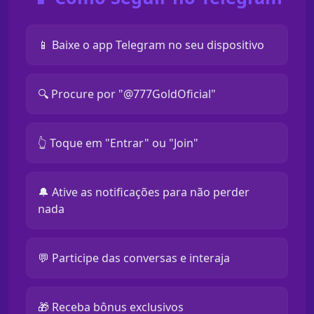
📱 Baixe o app Telegram no seu dispositivo
🔍 Procure por "@777GoldOficial"
👆 Toque em "Entrar" ou "Join"
🔔 Ative as notificações para não perder
nada
💬 Participe das conversas e interaja
🎁 Receba bônus exclusivos