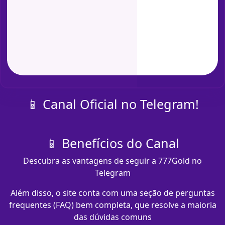
📱 Canal Oficial no Telegram!
📱 Benefícios do Canal
Descubra as vantagens de seguir a 777Gold no
Telegram
Além disso, o site conta com uma seção de perguntas
frequentes (FAQ) bem completa, que resolve a maioria
das dúvidas comuns