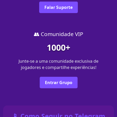
Falar Suporte
👥 Comunidade VIP
1000+
Junte-se a uma comunidade exclusiva de
jogadores e compartilhe experiências!
Entrar Grupo
📱 Como Seguir no Telegram