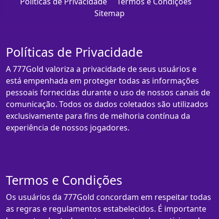
Políticas de Privacidade
Termos e Condições
Sitemap
Políticas de Privacidade
A 777Gold valoriza a privacidade de seus usuários e
está empenhada em proteger todas as informações
pessoais fornecidas durante o uso de nossos canais de
comunicação. Todos os dados coletados são utilizados
exclusivamente para fins de melhoria contínua da
experiência de nossos jogadores.
Termos e Condições
Os usuários da 777Gold concordam em respeitar todas
as regras e regulamentos estabelecidos. É importante