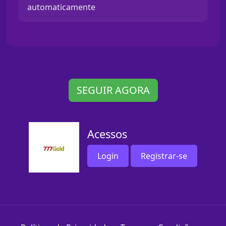
automaticamente
SEGUIR AGORA
Acessos
Login
Registrar-se