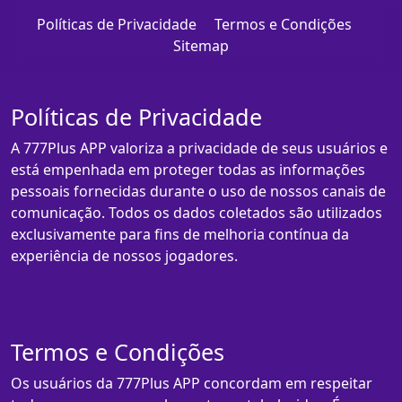
Políticas de Privacidade
Termos e Condições
Sitemap
Políticas de Privacidade
A 777Plus APP valoriza a privacidade de seus usuários e
está empenhada em proteger todas as informações
pessoais fornecidas durante o uso de nossos canais de
comunicação. Todos os dados coletados são utilizados
exclusivamente para fins de melhoria contínua da
experiência de nossos jogadores.
Termos e Condições
Os usuários da 777Plus APP concordam em respeitar