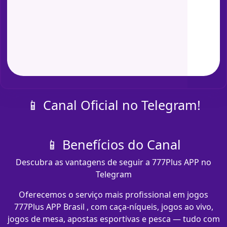
📱 Canal Oficial no Telegram!
📱 Benefícios do Canal
Descubra as vantagens de seguir a 777Plus APP no
Telegram
Oferecemos o serviço mais profissional em jogos
777Plus APP Brasil , com caça-níqueis, jogos ao vivo,
jogos de mesa, apostas esportivas e pesca — tudo com